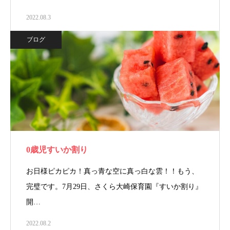
2022.08.3
ブログ
0歳児すいか割り
お日様ピカピカ！真っ青な空に真っ白な雲！！もう、
完璧です。7月29日、さくら大崎保育園『すいか割り』
開…
2022.08.2