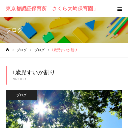
東京都認証保育所「さくら大崎保育園」
ブログ
ブログ
ブログ
1歳児すいか割り
ホーム
1歳児すいか割り
2022.08.3
ブログ