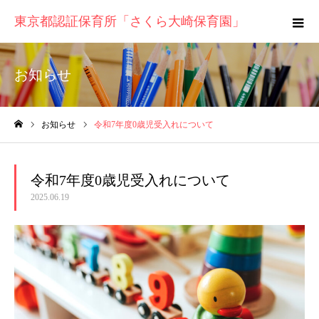
東京都認証保育所「さくら大崎保育園」
お知らせ
お知らせ
令和7年度0歳児受入れについて
ホーム
令和7年度0歳児受入れについて
2025.06.19