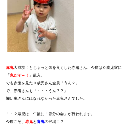
赤鬼
大成功！とちょっと気を良くした赤鬼さん、今度は０歳児室に
「
鬼だぞ～！
」乱入。
でも赤鬼を見た０歳児さん全員「うん？」
で、赤鬼さんも「・・・うん？？」
怖い鬼さんにはなれなかった赤鬼さんでした。
１・２歳児は、午後に「節分の会」が行われます。
今度こそ、
赤鬼
と
青鬼
の登場！？