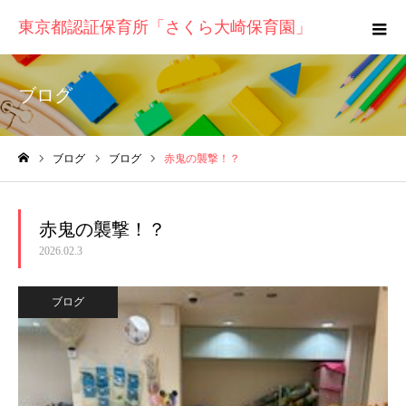
東京都認証保育所「さくら大崎保育園」
ブログ
ブログ
ブログ
赤鬼の襲撃！？
ホーム
赤鬼の襲撃！？
2026.02.3
ブログ