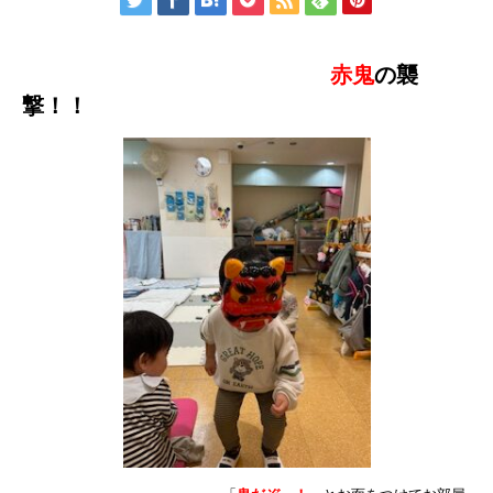
赤鬼
の襲
撃！！