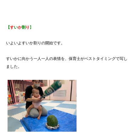
【
す
い
か
割
り
】
いよいよすいか割りの開始です。
すいかに向かう一人一人の表情を、保育士がベストタイミングで写し
ました。